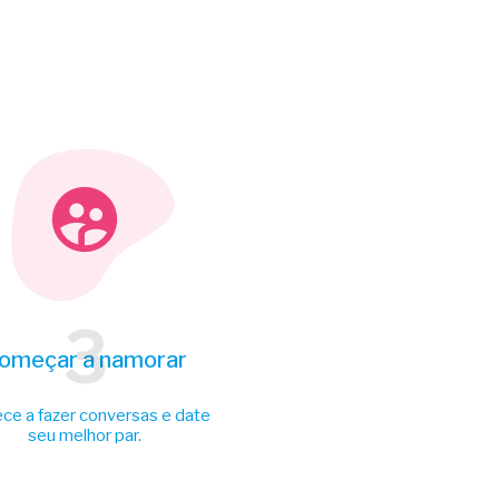
3
omeçar a namorar
e a fazer conversas e date
seu melhor par.