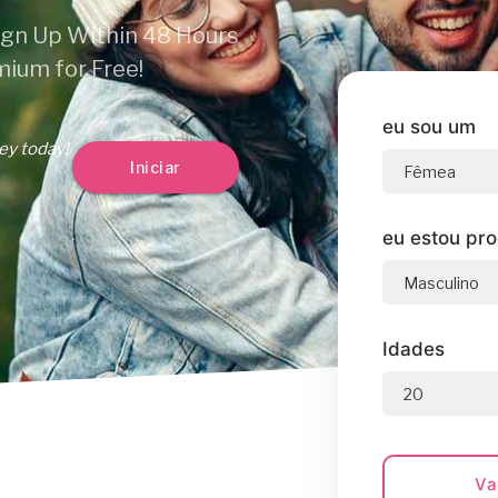
ign Up Within 48 Hours
mium for Free!
eu sou um
ey today!
Iniciar
eu estou pr
Idades
Va