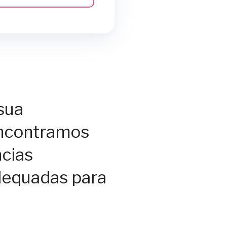
sua
encontramos
cias
dequadas para