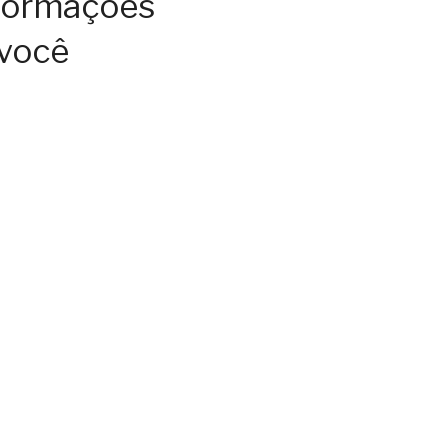
nformações
 você