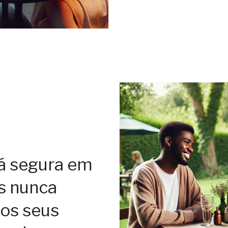
á segura em
ós nunca
os seus