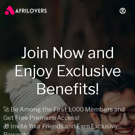
Join Now and
Enjoy Exclusive
Benefits!
🚀 Be Among the First 1,000 Members and
Get Free Premium Access!
🎁 Invite Your Friends and Earn Exclusive
Rewards!